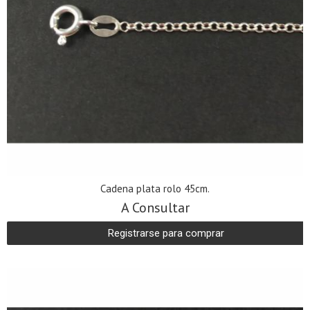
Cadena plata rolo 45cm.
A Consultar
Registrarse para comprar