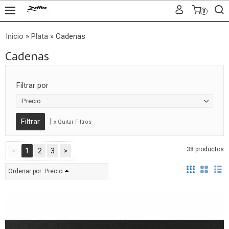
0
Inicio
»
Plata
»
Cadenas
Cadenas
Filtrar por
Precio
|
x Quitar Filtros
38 productos
<
1
2
3
>
Ordenar por:
Precio