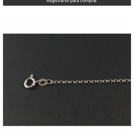
Registrarse para comprar