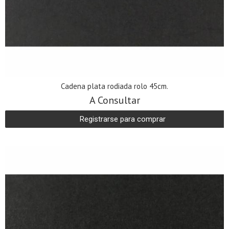
Cadena plata rodiada rolo 45cm.
A Consultar
Registrarse para comprar