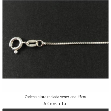
Cadena plata rodiada veneciana 45cm.
A Consultar