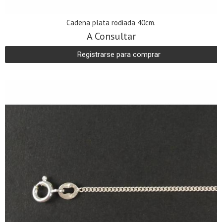
Cadena plata rodiada 40cm.
A Consultar
Registrarse para comprar