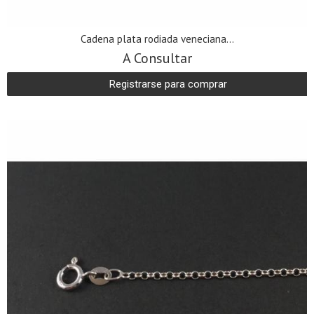
Cadena plata rodiada veneciana...
A Consultar
Registrarse para comprar