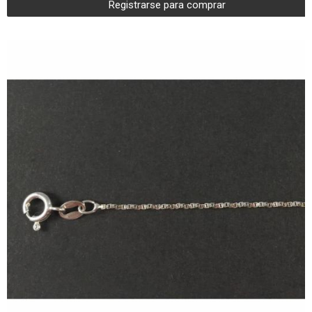
Registrarse para comprar