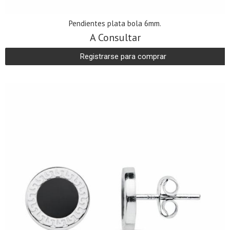
Pendientes plata bola 6mm.
A Consultar
Registrarse para comprar