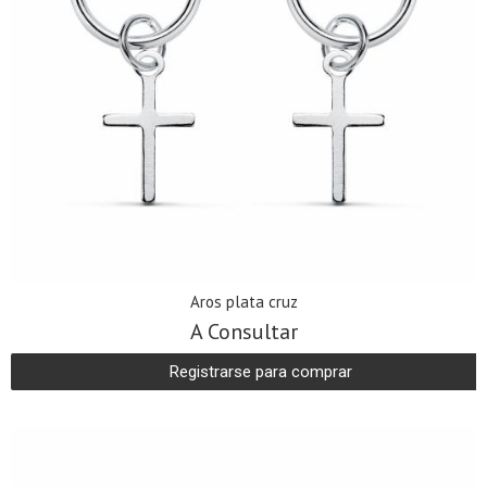
Aros plata cruz
A Consultar
Registrarse para comprar