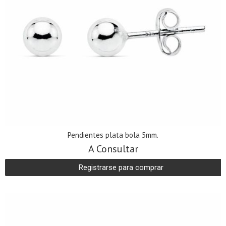
Pendientes plata bola 5mm.
A Consultar
Registrarse para comprar