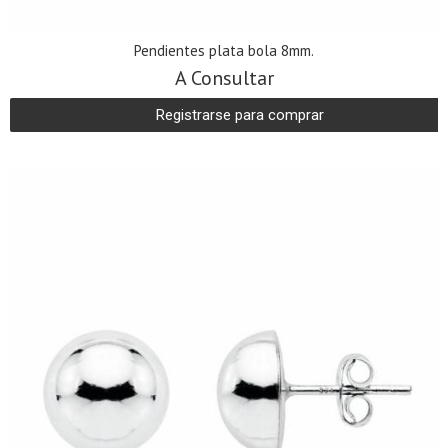
Pendientes plata bola 8mm.
A Consultar
Registrarse para comprar