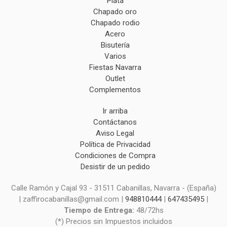
Plata
Chapado oro
Chapado rodio
Acero
Bisutería
Varios
Fiestas Navarra
Outlet
Complementos
Ir arriba
Contáctanos
Aviso Legal
Política de Privacidad
Condiciones de Compra
Desistir de un pedido
Calle Ramón y Cajal 93 - 31511 Cabanillas, Navarra - (España)
| zaffirocabanillas@gmail.com |
948810444
|
647435495
|
Tiempo de Entrega:
48/72hs
(*) Precios sin Impuestos incluidos