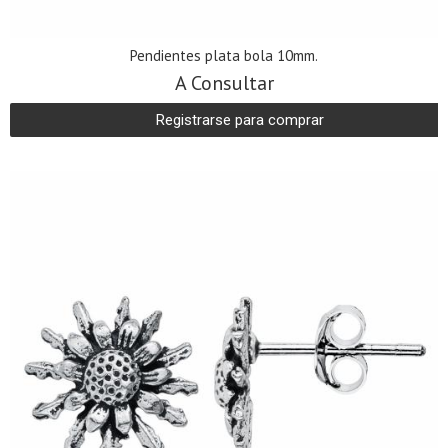
Pendientes plata bola 10mm.
A Consultar
Registrarse para comprar