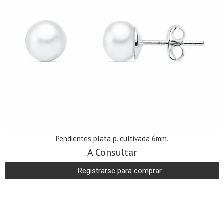
Pendientes plata p. cultivada 6mm.
A Consultar
Registrarse para comprar