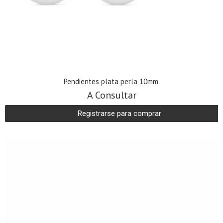
Pendientes plata perla 10mm.
A Consultar
Registrarse para comprar