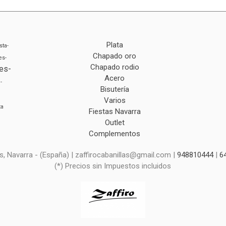
Plata
sta-
Chapado oro
es-
Chapado rodio
es-
Acero
-
Bisutería
Varios
ta
Fiestas Navarra
Outlet
Complementos
s, Navarra - (España) | zaffirocabanillas@gmail.com |
948810444
|
6
(*) Precios sin Impuestos incluidos