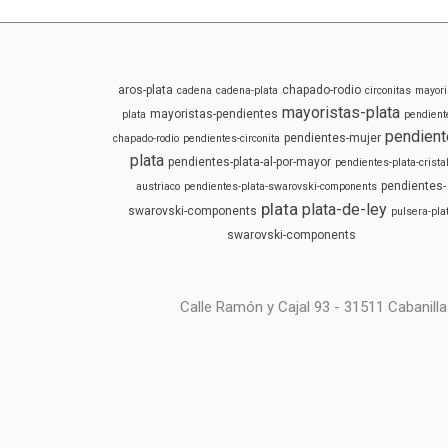
aros-plata
chapado-rodio
cadena
cadena-plata
circonitas
mayori
mayoristas-plata
mayoristas-pendientes
plata
pendient
pendient
pendientes-mujer
chapado-rodio
pendientes-circonita
plata
pendientes-plata-al-por-mayor
pendientes-plata-cristal
pendientes-
austriaco
pendientes-plata-swarovski-components
plata
plata-de-ley
swarovski-components
pulsera-pla
swarovski-components
Calle Ramón y Cajal 93 - 31511 Cabanilla