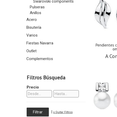
Swarovski components
Pulseras
Anillos
Acero
Bisutería
Varios
Fiestas Navarra
Pendientes 
om
Outlet
A Con
Complementos
Filtros Búsqueda
Precio
|
x Quitar Filtros