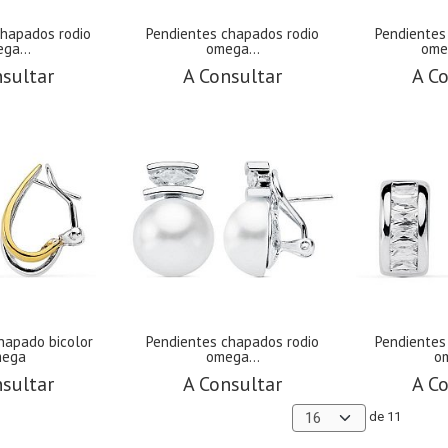
chapados rodio
Pendientes chapados rodio
Pendientes
ga...
omega...
ome
sultar
A Consultar
A Co
hapado bicolor
Pendientes chapados rodio
Pendientes
ega
omega...
om
sultar
A Consultar
A Co
de 11