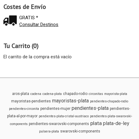
Costes de Envío
GRATIS *
Consultar Destinos
Tu Carrito (0)
El carrito de la compra está vacío
aros-plata
chapado-rodio
cadena
cadena-plata
circonitas
mayorista-plata
mayoristas-plata
mayoristas-pendientes
pendientes-chapado-rodio
pendientes-plata
pendientes-mujer
pendientes-
pendientes-circonita
plata-al-por-mayor
pendientes-plata-cristal-austriaco
pendientes-plata-swarovski-
plata
plata-de-ley
pendientes-swarovski-components
components
swarovski-components
pulsera-plata