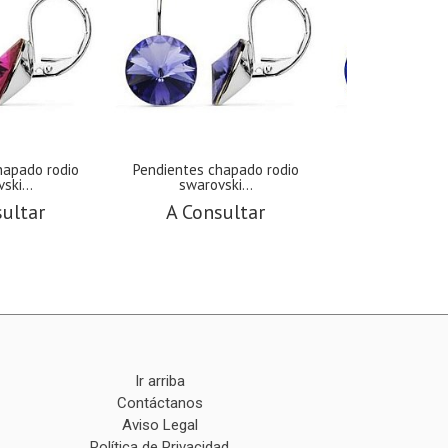
hapado rodio
Pendientes chapado rodio
Pendientes ch
ski...
swarovski...
swarovs
sultar
A Consultar
A Cons
Ir arriba
Contáctanos
Aviso Legal
Política de Privacidad