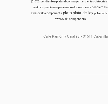
plata
pendientes-plata-al-por-mayor
pendientes-plata-cristal
pendientes-
austriaco
pendientes-plata-swarovski-components
plata
plata-de-ley
swarovski-components
pulsera-pla
swarovski-components
Calle Ramón y Cajal 93 - 31511 Cabanilla