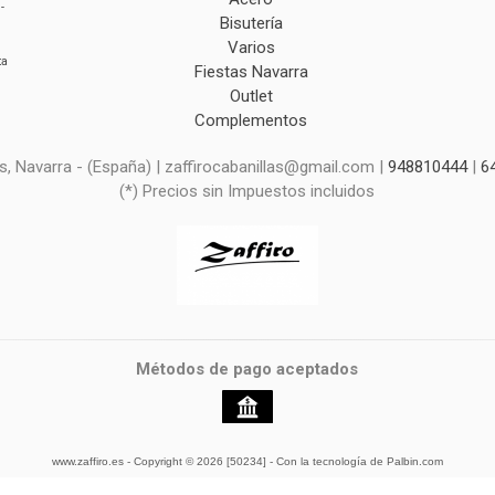
-
Bisutería
Varios
ta
Fiestas Navarra
Outlet
Complementos
s, Navarra - (España) | zaffirocabanillas@gmail.com |
948810444
|
6
(*) Precios sin Impuestos incluidos
Métodos de pago aceptados
www.zaffiro.es
- Copyright © 2026 [50234] - Con la tecnología de Palbin.com