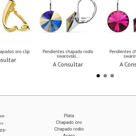
apados oro clip
Pendientes chapado rodio
Pendientes c
swarovski...
swarov
sultar
A Consultar
A Con
Plata
sta-
Chapado oro
es-
Chapado rodio
es-
Acero