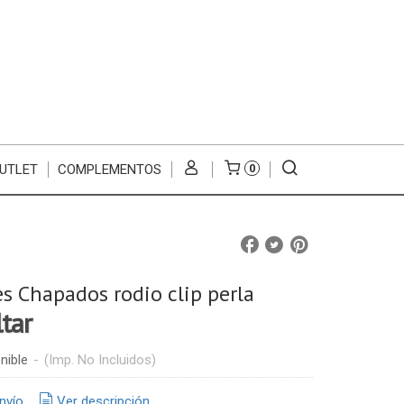
UTLET
COMPLEMENTOS
0
s Chapados rodio clip perla
ltar
nible
-
(Imp. No Incluidos)
nvío
Ver descripción