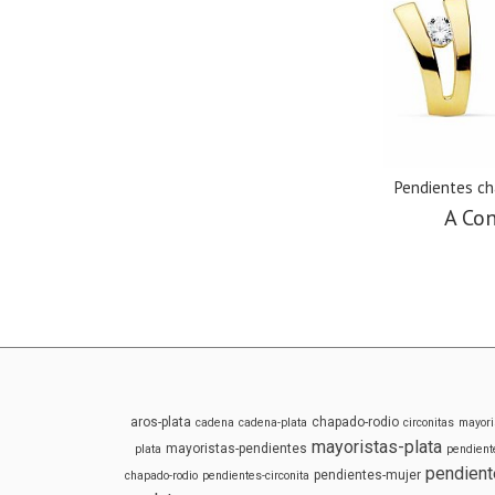
Pendientes ch
A Con
aros-plata
chapado-rodio
cadena
cadena-plata
circonitas
mayori
mayoristas-plata
mayoristas-pendientes
plata
pendient
pendient
pendientes-mujer
chapado-rodio
pendientes-circonita