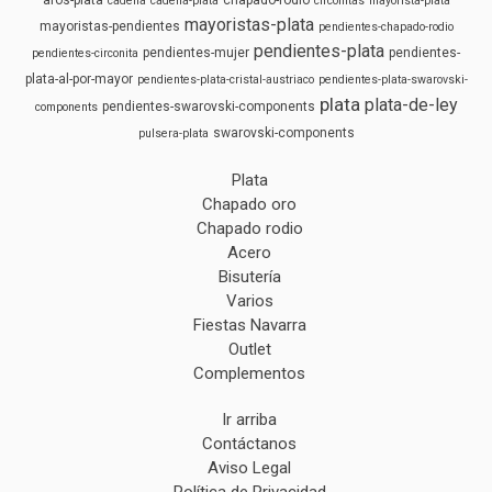
cadena
cadena-plata
circonitas
mayorista-plata
mayoristas-plata
mayoristas-pendientes
pendientes-chapado-rodio
pendientes-plata
pendientes-mujer
pendientes-
pendientes-circonita
plata-al-por-mayor
pendientes-plata-cristal-austriaco
pendientes-plata-swarovski-
plata
plata-de-ley
pendientes-swarovski-components
components
swarovski-components
pulsera-plata
Plata
Chapado oro
Chapado rodio
Acero
Bisutería
Varios
Fiestas Navarra
Outlet
Complementos
Ir arriba
Contáctanos
Aviso Legal
Política de Privacidad