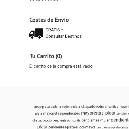
Costes de Envío
GRATIS *
Consultar Destinos
Tu Carrito (0)
El carrito de la compra está vacío
aros-plata
chapado-rodio
cadena
cadena-plata
circonitas
mayori
mayoristas-plata
mayoristas-pendientes
plata
pendient
pendient
pendientes-mujer
chapado-rodio
pendientes-circonita
plata
pendientes-plata-al-por-mayor
pendientes-plata-cristal