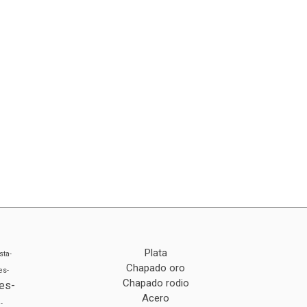
Plata
sta-
Chapado oro
es-
Chapado rodio
es-
Acero
-