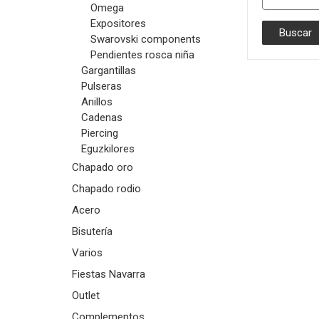
Omega
Expositores
Swarovski components
Pendientes rosca niña
Gargantillas
Pulseras
Anillos
Cadenas
Piercing
Eguzkilores
Chapado oro
Chapado rodio
Acero
Bisutería
Varios
Fiestas Navarra
Outlet
Complementos