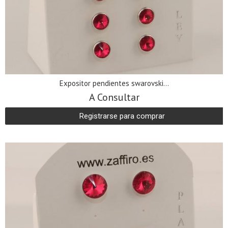
Expositor pendientes swarovski...
A Consultar
Registrarse para comprar