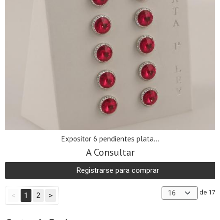
Expositor 6 pendientes plata...
A Consultar
Registrarse para comprar
de 17
<
1
2
>