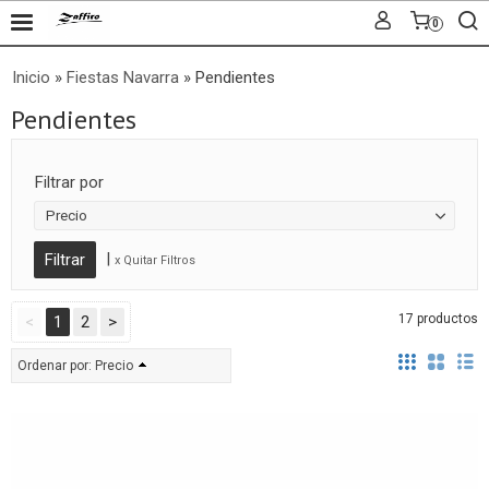
0
Inicio
»
Fiestas Navarra
»
Pendientes
Pendientes
Filtrar por
Precio
|
x Quitar Filtros
17 productos
<
1
2
>
Ordenar por:
Precio