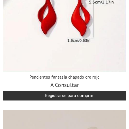
Pendientes fantasía chapado oro rojo
A Consultar
Registrarse para comprar