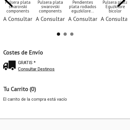
Pulsera plata
Pulsera plata
Pendientes
Pulsera plata
swarovski
swarovski
plata rodiados
Eguzkilore
components
components
eguzkilore...
bicolor
A Consultar
A Consultar
A Consultar
A Consultar
Costes de Envío
GRATIS *
Consultar Destinos
Tu Carrito (0)
El carrito de la compra está vacío