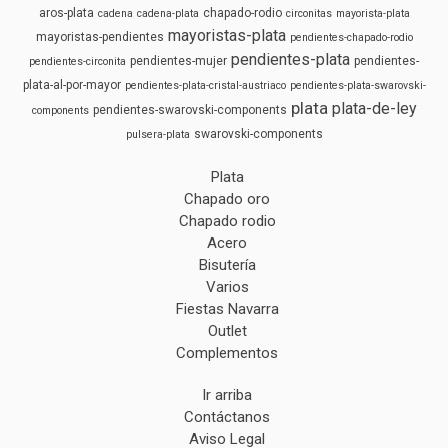
aros-plata
chapado-rodio
cadena
cadena-plata
circonitas
mayorista-plata
mayoristas-plata
mayoristas-pendientes
pendientes-chapado-rodio
pendientes-plata
pendientes-mujer
pendientes-
pendientes-circonita
plata-al-por-mayor
pendientes-plata-cristal-austriaco
pendientes-plata-swarovski-
plata
plata-de-ley
pendientes-swarovski-components
components
swarovski-components
pulsera-plata
Plata
Chapado oro
Chapado rodio
Acero
Bisutería
Varios
Fiestas Navarra
Outlet
Complementos
Ir arriba
Contáctanos
Aviso Legal