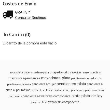
Costes de Envío
GRATIS *
Consultar Destinos
Tu Carrito (0)
El carrito de la compra está vacío
aros-plata
chapado-rodio
cadena
cadena-plata
circonitas
mayorista-plata
mayoristas-plata
mayoristas-pendientes
pendientes-chapado-rodio
pendientes-plata
pendientes-mujer
pendientes-
pendientes-circonita
plata-al-por-mayor
pendientes-plata-cristal-austriaco
pendientes-plata-swarovski-
plata
plata-de-ley
pendientes-swarovski-components
components
swarovski-components
pulsera-plata