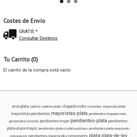
Costes de Envío
GRATIS *
Consultar Destinos
Tu Carrito (0)
El carrito de la compra está vacío
aros-plata
chapado-rodio
cadena
cadena-plata
circonitas
mayorista-plata
mayoristas-plata
mayoristas-pendientes
pendientes-chapado-rodio
pendientes-plata
pendientes-mujer
pendientes-
pendientes-circonita
plata-al-por-mayor
pendientes-plata-cristal-austriaco
pendientes-plata-swarovski-
plata
plata-de-ley
pendientes-swarovski-components
components