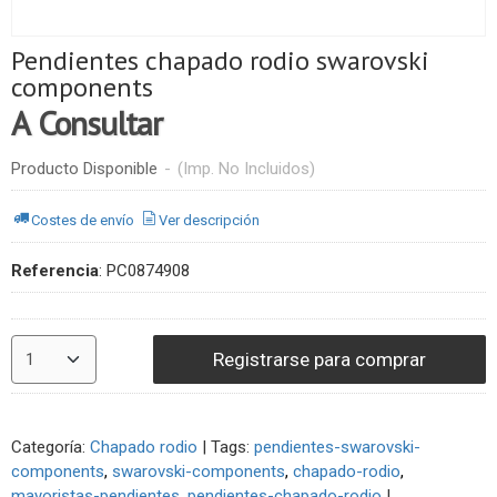
Pendientes chapado rodio swarovski
components
A Consultar
Producto Disponible
-
(Imp. No Incluidos)
Costes de envío
Ver descripción
Referencia
:
PC0874908
Registrarse para comprar
Categoría:
Chapado rodio
|
Tags:
pendientes-swarovski-
components
swarovski-components
chapado-rodio
mayoristas-pendientes
pendientes-chapado-rodio
|