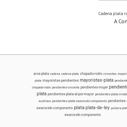
Cadena plata r
A Con
aros-plata
chapado-rodio
cadena
cadena-plata
circonitas
mayori
mayoristas-plata
mayoristas-pendientes
plata
pendient
pendient
pendientes-mujer
chapado-rodio
pendientes-circonita
plata
pendientes-plata-al-por-mayor
pendientes-plata-cristal
pendientes-
austriaco
pendientes-plata-swarovski-components
plata
plata-de-ley
swarovski-components
pulsera-pla
swarovski-components