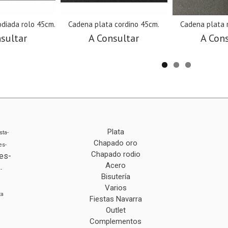
odiada rolo 45cm.
Cadena plata cordino 45cm.
Cadena plata 
sultar
A Consultar
A Con
Plata
sta-
Chapado oro
es-
Chapado rodio
es-
Acero
-
Bisutería
Varios
ta
Fiestas Navarra
Outlet
Complementos