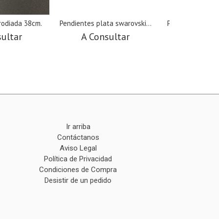
rodiada 38cm.
Pendientes plata swarovski...
Pendientes plata
sultar
A Consultar
A Cons
Ir arriba
Contáctanos
Aviso Legal
Política de Privacidad
Condiciones de Compra
Desistir de un pedido