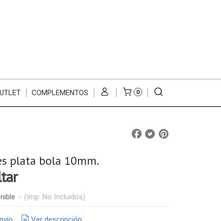
UTLET
COMPLEMENTOS
0
s plata bola 10mm.
ltar
nible
-
(Imp. No Incluidos)
nvío
Ver descripción