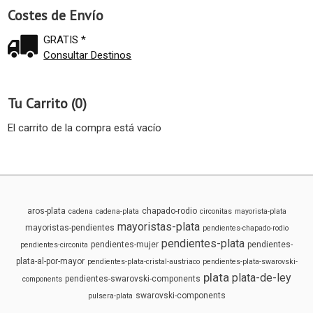
Costes de Envío
GRATIS *
Consultar Destinos
Tu Carrito (0)
El carrito de la compra está vacío
aros-plata
chapado-rodio
cadena
cadena-plata
circonitas
mayorista-plata
mayoristas-plata
mayoristas-pendientes
pendientes-chapado-rodio
pendientes-plata
pendientes-mujer
pendientes-
pendientes-circonita
plata-al-por-mayor
pendientes-plata-cristal-austriaco
pendientes-plata-swarovski-
plata
plata-de-ley
pendientes-swarovski-components
components
swarovski-components
pulsera-plata