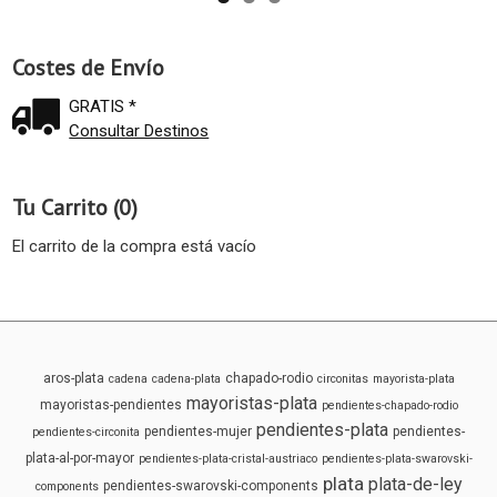
Costes de Envío
GRATIS *
Consultar Destinos
Tu Carrito (0)
El carrito de la compra está vacío
aros-plata
chapado-rodio
cadena
cadena-plata
circonitas
mayorista-plata
mayoristas-plata
mayoristas-pendientes
pendientes-chapado-rodio
pendientes-plata
pendientes-mujer
pendientes-
pendientes-circonita
plata-al-por-mayor
pendientes-plata-cristal-austriaco
pendientes-plata-swarovski-
plata
plata-de-ley
pendientes-swarovski-components
components