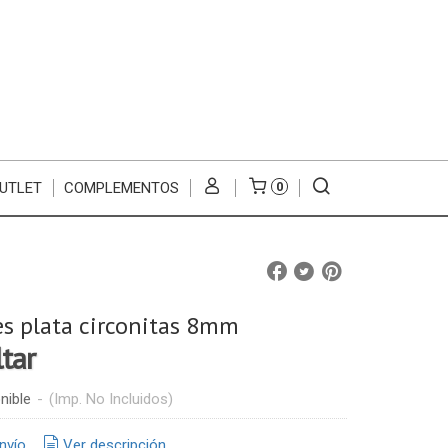
UTLET
COMPLEMENTOS
0
s plata circonitas 8mm
ltar
nible
-
(Imp. No Incluidos)
nvío
Ver descripción