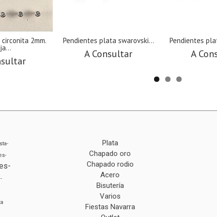
a circonita 2mm.
Pendientes plata swarovski...
Pendientes plat
ja...
A Consultar
A Con
sultar
Plata
sta-
Chapado oro
es-
Chapado rodio
es-
Acero
-
Bisutería
Varios
ta
Fiestas Navarra