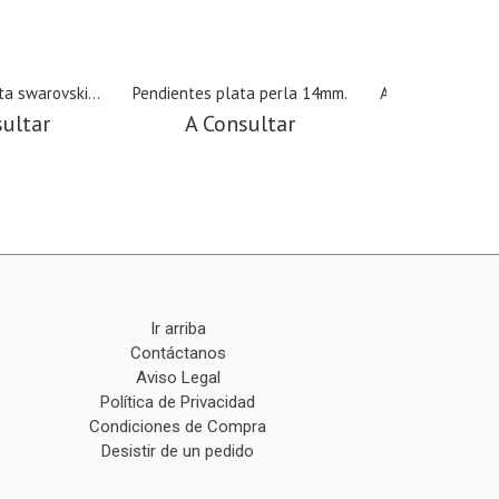
a swarovski...
Pendientes plata perla 14mm.
Aros plata 1/2 
sultar
A Consultar
A Cons
Ir arriba
Contáctanos
Aviso Legal
Política de Privacidad
Condiciones de Compra
Desistir de un pedido