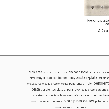
Piercing plat
ca
A Con
aros-plata
chapado-rodio
cadena
cadena-plata
circonitas
mayori
mayoristas-plata
mayoristas-pendientes
plata
pendient
pendient
pendientes-mujer
chapado-rodio
pendientes-circonita
plata
pendientes-plata-al-por-mayor
pendientes-plata-cristal
pendientes-
austriaco
pendientes-plata-swarovski-components
plata
plata-de-ley
swarovski-components
pulsera-pla
swarovski-components