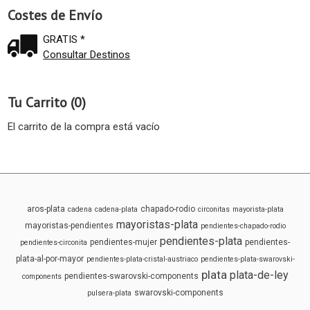
Costes de Envío
GRATIS *
Consultar Destinos
Tu Carrito (0)
El carrito de la compra está vacío
aros-plata
chapado-rodio
cadena
cadena-plata
circonitas
mayorista-plata
mayoristas-plata
mayoristas-pendientes
pendientes-chapado-rodio
pendientes-plata
pendientes-mujer
pendientes-
pendientes-circonita
plata-al-por-mayor
pendientes-plata-cristal-austriaco
pendientes-plata-swarovski-
plata
plata-de-ley
pendientes-swarovski-components
components
swarovski-components
pulsera-plata