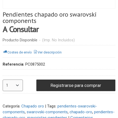
Pendientes chapado oro swarovski
components
A Consultar
Producto Disponible
-
(Imp. No Incluidos)
Costes de envío
Ver descripción
Referencia
:
PC0875002
Registrarse para comprar
Categoría:
Chapado oro
|
Tags:
pendientes-swarovski-
components
swarovski-components
chapado-oro
pendientes-
chapado-oro
mayoristas-pendientes
|
Comentarios