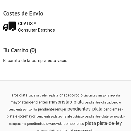
Costes de Envío
GRATIS *
Consultar Destinos
Tu Carrito (0)
El carrito de la compra está vacío
aros-plata
chapado-rodio
cadena
cadena-plata
circonitas
mayorista-plata
mayoristas-plata
mayoristas-pendientes
pendientes-chapado-rodio
pendientes-plata
pendientes-mujer
pendientes-
pendientes-circonita
plata-al-por-mayor
pendientes-plata-cristal-austriaco
pendientes-plata-swarovski-
plata
plata-de-ley
pendientes-swarovski-components
components
swarovski-components
pulsera-plata