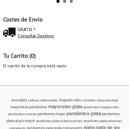
Costes de Envío
GRATIS *
Consultar Destinos
Tu Carrito (0)
El carrito de la compra está vacío
aros-plata
chapado-rodio
cadena
cadena-plata
circonitas
mayorista-plata
mayoristas-plata
mayoristas-pendientes
pendientes-chapado-rodio
pendientes-plata
pendientes-mujer
pendientes-
pendientes-circonita
plata-al-por-mayor
pendientes-plata-cristal-austriaco
pendientes-plata-swarovski-
plata
plata-de-ley
pendientes-swarovski-components
components