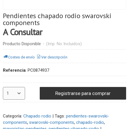
Pendientes chapado rodio swarovski
components
A Consultar
Producto Disponible
-
(Imp. No Incluidos)
Costes de envío
Ver descripción
Referencia
:
PC0874937
Registrarse para comprar
Categoría:
Chapado rodio
|
Tags:
pendientes-swarovski-
components
swarovski-components
chapado-rodio
mayoristas-pendientes
pendientes-chapado-rodio
|