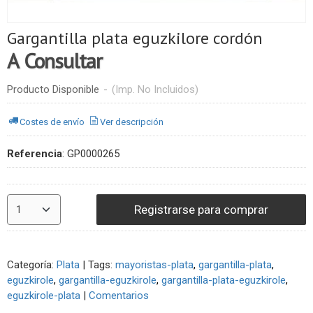
Gargantilla plata eguzkilore cordón
A Consultar
Producto Disponible
-
(Imp. No Incluidos)
Costes de envío
Ver descripción
Referencia
:
GP0000265
Registrarse para comprar
Categoría:
Plata
|
Tags:
mayoristas-plata
gargantilla-plata
eguzkirole
gargantilla-eguzkirole
gargantilla-plata-eguzkirole
eguzkirole-plata
|
Comentarios