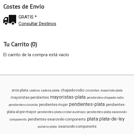
Costes de Envío
GRATIS *
Consultar Destinos
Tu Carrito (0)
El carrito de la compra está vacío
aros-plata
chapado-rodio
cadena
cadena-plata
circonitas
mayorista-plata
mayoristas-plata
mayoristas-pendientes
pendientes-chapado-rodio
pendientes-plata
pendientes-mujer
pendientes-
pendientes-circonita
plata-al-por-mayor
pendientes-plata-cristal-austriaco
pendientes-plata-swarovski-
plata
plata-de-ley
pendientes-swarovski-components
components
swarovski-components
pulsera-plata