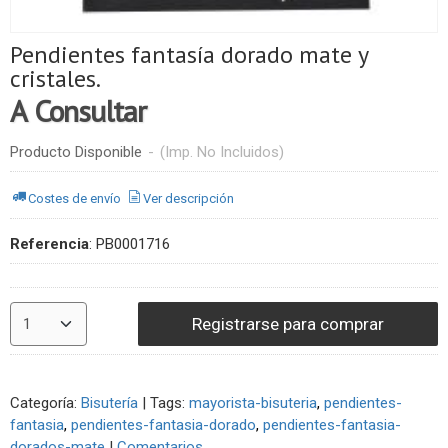
Pendientes fantasía dorado mate y
cristales.
A Consultar
Producto Disponible
-
(Imp. No Incluidos)
Costes de envío
Ver descripción
Referencia
:
PB0001716
Registrarse para comprar
Categoría:
Bisutería
|
Tags:
mayorista-bisuteria
pendientes-
fantasia
pendientes-fantasia-dorado
pendientes-fantasia-
dorados-mate
|
Comentarios