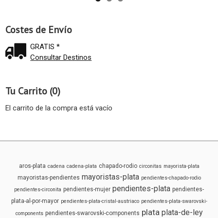
Costes de Envío
GRATIS *
Consultar Destinos
Tu Carrito (0)
El carrito de la compra está vacío
aros-plata
chapado-rodio
cadena
cadena-plata
circonitas
mayorista-plata
mayoristas-plata
mayoristas-pendientes
pendientes-chapado-rodio
pendientes-plata
pendientes-mujer
pendientes-
pendientes-circonita
plata-al-por-mayor
pendientes-plata-cristal-austriaco
pendientes-plata-swarovski-
plata
plata-de-ley
pendientes-swarovski-components
components