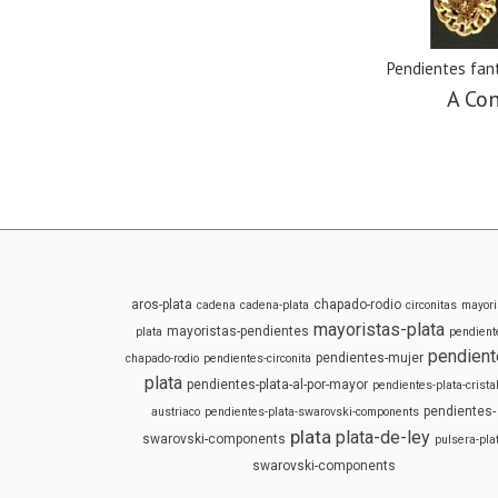
Pendientes fant
A Con
aros-plata
chapado-rodio
cadena
cadena-plata
circonitas
mayori
mayoristas-plata
mayoristas-pendientes
plata
pendient
pendient
pendientes-mujer
chapado-rodio
pendientes-circonita
plata
pendientes-plata-al-por-mayor
pendientes-plata-cristal
pendientes-
austriaco
pendientes-plata-swarovski-components
plata
plata-de-ley
swarovski-components
pulsera-pla
swarovski-components