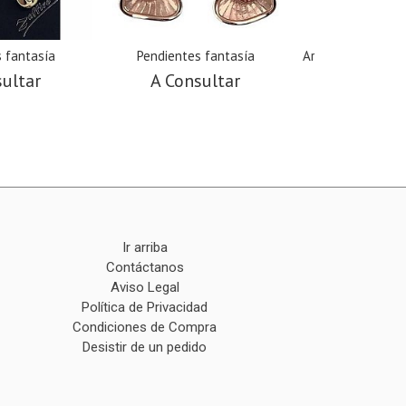
 fantasía
Pendientes fantasía
Aros fantasía pl
sultar
A Consultar
A Cons
Ir arriba
Contáctanos
Aviso Legal
Política de Privacidad
Condiciones de Compra
Desistir de un pedido