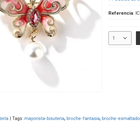
Referencia
:
I
tería
|
Tags:
mayorista-bisuteria
broche-fantasia
broche-esmaltado