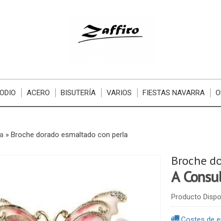
ODIO
ACERO
BISUTERÍA
VARIOS
FIESTAS NAVARRA
O
ía
»
Broche dorado esmaltado con perla
Broche do
A Consu
Producto Dispo
Costes de e