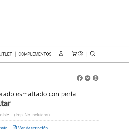
UTLET
COMPLEMENTOS
0
rado esmaltado con perla
ltar
nible
-
(Imp. No Incluidos)
nvío
Ver descripción