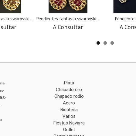
asía swarovski...
Pendientes fantasía swarovski...
Pendientes
sultar
A Consultar
A Con
Plata
sta-
Chapado oro
es-
Chapado rodio
es-
Acero
-
Bisutería
Varios
ta
Fiestas Navarra
Outlet