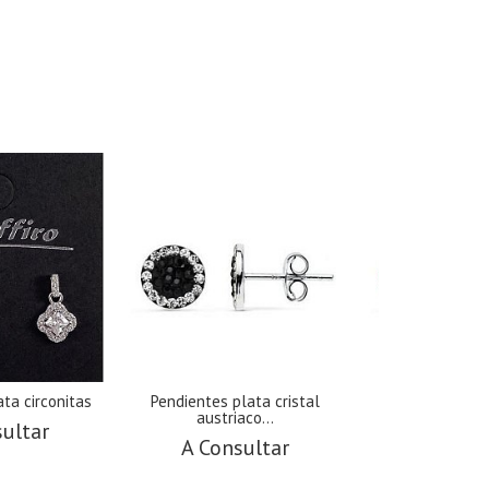
ta circonitas
Pendientes plata cristal
Pendientes pl
austriaco...
austriac
sultar
A Consultar
A Cons