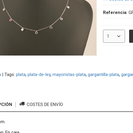
Referencia
:
G
a
|
Tags:
plata
plata-de-ley
mayoristas-plata
gargantilla-plata
gargan
PCIÓN
COSTES DE ENVÍO
cm.
n: En caja.