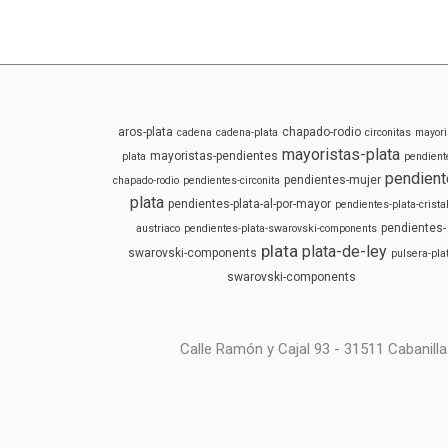
aros-plata
chapado-rodio
cadena
cadena-plata
circonitas
mayori
mayoristas-plata
mayoristas-pendientes
plata
pendient
pendient
pendientes-mujer
chapado-rodio
pendientes-circonita
plata
pendientes-plata-al-por-mayor
pendientes-plata-cristal
pendientes-
austriaco
pendientes-plata-swarovski-components
plata
plata-de-ley
swarovski-components
pulsera-pla
swarovski-components
Calle Ramón y Cajal 93 - 31511 Cabanilla