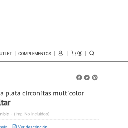
UTLET
COMPLEMENTOS
0
a plata circonitas multicolor
ltar
nible
-
(Imp. No Incluidos)
nvío
Ver descripción