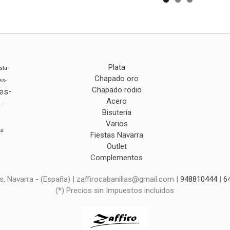
Plata
sta-
Chapado oro
es-
Chapado rodio
es-
Acero
-
Bisutería
Varios
ta
Fiestas Navarra
Outlet
Complementos
s, Navarra - (España) | zaffirocabanillas@gmail.com |
948810444
|
6
(*) Precios sin Impuestos incluidos