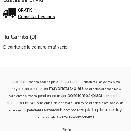
Costes de Envío
GRATIS *
Consultar Destinos
Tu Carrito (0)
El carrito de la compra está vacío
aros-plata
chapado-rodio
cadena
cadena-plata
circonitas
mayorista-plata
mayoristas-plata
mayoristas-pendientes
pendientes-chapado-rodio
pendientes-plata
pendientes-mujer
pendientes-
pendientes-circonita
plata-al-por-mayor
pendientes-plata-cristal-austriaco
pendientes-plata-swarovski-
plata
plata-de-ley
pendientes-swarovski-components
components
swarovski-components
pulsera-plata
Plata