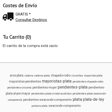
Costes de Envío
GRATIS *
Consultar Destinos
Tu Carrito (0)
El carrito de la compra está vacío
aros-plata
chapado-rodio
cadena
cadena-plata
circonitas
mayorista-plata
mayoristas-plata
mayoristas-pendientes
pendientes-chapado-rodio
pendientes-plata
pendientes-mujer
pendientes-
pendientes-circonita
plata-al-por-mayor
pendientes-plata-cristal-austriaco
pendientes-plata-swarovski-
plata
plata-de-ley
pendientes-swarovski-components
components
swarovski-components
pulsera-plata