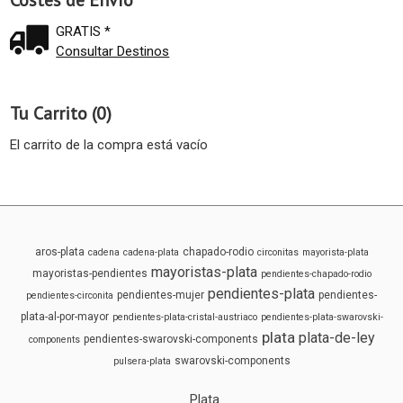
Costes de Envío
GRATIS *
Consultar Destinos
Tu Carrito (0)
El carrito de la compra está vacío
aros-plata
chapado-rodio
cadena
cadena-plata
circonitas
mayorista-plata
mayoristas-plata
mayoristas-pendientes
pendientes-chapado-rodio
pendientes-plata
pendientes-mujer
pendientes-
pendientes-circonita
plata-al-por-mayor
pendientes-plata-cristal-austriaco
pendientes-plata-swarovski-
plata
plata-de-ley
pendientes-swarovski-components
components
swarovski-components
pulsera-plata
Plata