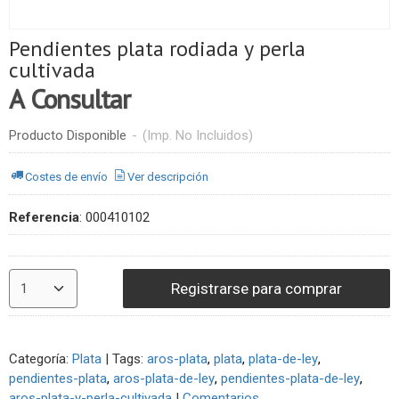
Pendientes plata rodiada y perla
cultivada
A Consultar
Producto Disponible
-
(Imp. No Incluidos)
Costes de envío
Ver descripción
Referencia
:
000410102
Registrarse para comprar
Categoría:
Plata
|
Tags:
aros-plata
plata
plata-de-ley
pendientes-plata
aros-plata-de-ley
pendientes-plata-de-ley
aros-plata-y-perla-cultivada
|
Comentarios