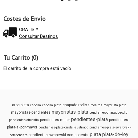
Costes de Envío
GRATIS *
Consultar Destinos
Tu Carrito (0)
El carrito de la compra está vacío
aros-plata
chapado-rodio
cadena
cadena-plata
circonitas
mayorista-plata
mayoristas-plata
mayoristas-pendientes
pendientes-chapado-rodio
pendientes-plata
pendientes-mujer
pendientes-
pendientes-circonita
plata-al-por-mayor
pendientes-plata-cristal-austriaco
pendientes-plata-swarovski-
plata
plata-de-ley
pendientes-swarovski-components
components