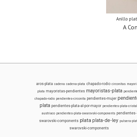
Anillo pla
A Con
aros-plata
chapado-rodio
cadena
cadena-plata
circonitas
mayori
mayoristas-plata
mayoristas-pendientes
plata
pendient
pendient
pendientes-mujer
chapado-rodio
pendientes-circonita
plata
pendientes-plata-al-por-mayor
pendientes-plata-cristal
pendientes-
austriaco
pendientes-plata-swarovski-components
plata
plata-de-ley
swarovski-components
pulsera-pla
swarovski-components