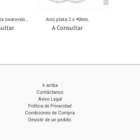
a swarovski...
Aros plata 2 x 40mm.
Aros plata
sultar
A Consultar
A Cons
Ir arriba
Contáctanos
Aviso Legal
Política de Privacidad
Condiciones de Compra
Desistir de un pedido