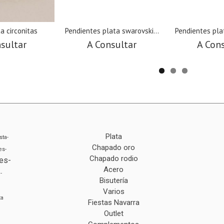
ta circonitas
Pendientes plata swarovski...
Pendientes plat
sultar
A Consultar
A Con
Plata
sta-
Chapado oro
es-
Chapado rodio
es-
Acero
-
Bisutería
Varios
ta
Fiestas Navarra
Outlet