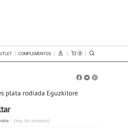
UTLET
COMPLEMENTOS
0
s plata rodiada Eguzkilore
ltar
nible
-
(Imp. No Incluidos)