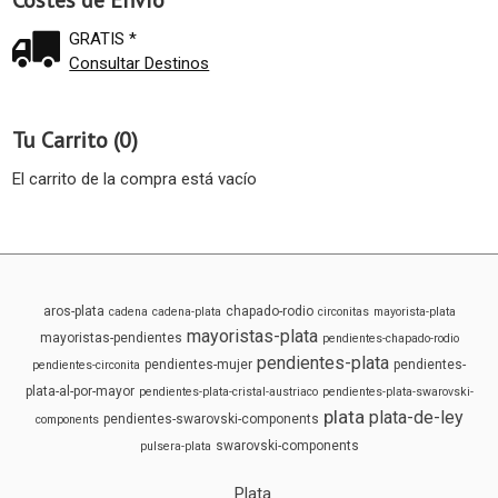
Costes de Envío
GRATIS *
Consultar Destinos
Tu Carrito (0)
El carrito de la compra está vacío
aros-plata
chapado-rodio
cadena
cadena-plata
circonitas
mayorista-plata
mayoristas-plata
mayoristas-pendientes
pendientes-chapado-rodio
pendientes-plata
pendientes-mujer
pendientes-
pendientes-circonita
plata-al-por-mayor
pendientes-plata-cristal-austriaco
pendientes-plata-swarovski-
plata
plata-de-ley
pendientes-swarovski-components
components
swarovski-components
pulsera-plata
Plata