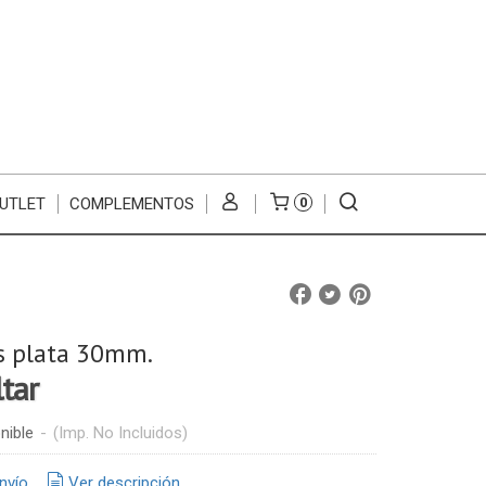
UTLET
COMPLEMENTOS
0
s plata 30mm.
ltar
nible
-
(Imp. No Incluidos)
nvío
Ver descripción