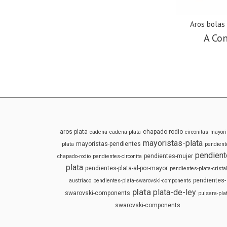
Aros bolas
A Con
aros-plata
chapado-rodio
cadena
cadena-plata
circonitas
mayori
mayoristas-plata
mayoristas-pendientes
plata
pendient
pendient
pendientes-mujer
chapado-rodio
pendientes-circonita
plata
pendientes-plata-al-por-mayor
pendientes-plata-cristal
pendientes-
austriaco
pendientes-plata-swarovski-components
plata
plata-de-ley
swarovski-components
pulsera-pla
swarovski-components