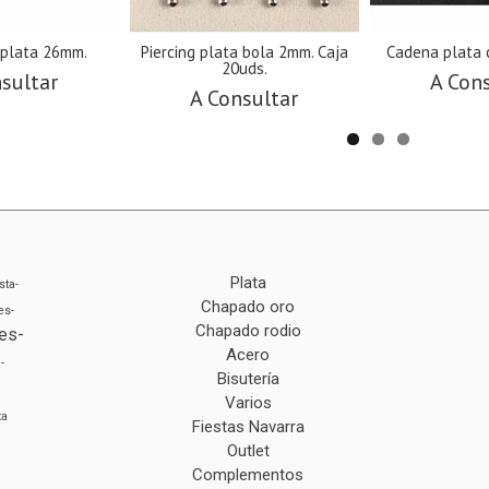
 plata 26mm.
Piercing plata bola 2mm. Caja
Cadena plata 
20uds.
sultar
A Con
A Consultar
Plata
sta-
Chapado oro
es-
Chapado rodio
es-
Acero
-
Bisutería
Varios
ta
Fiestas Navarra
Outlet
Complementos