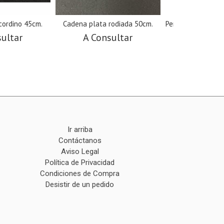
cordino 45cm.
Cadena plata rodiada 50cm.
Pendientes plata 
sultar
A Consultar
A Cons
Ir arriba
Contáctanos
Aviso Legal
Política de Privacidad
Condiciones de Compra
Desistir de un pedido