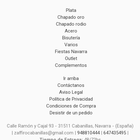
Plata
Chapado oro
Chapado rodio
Acero
Bisutería
Varios
Fiestas Navarra
Outlet
Complementos
Ir arriba
Contáctanos
Aviso Legal
Política de Privacidad
Condiciones de Compra
Desistir de un pedido
Calle Ramón y Cajal 93 - 31511 Cabanillas, Navarra - (España)
| zaffirocabanillas@gmail.com |
948810444
|
647435495
|
Tiempo de Entrega:
48/72hs