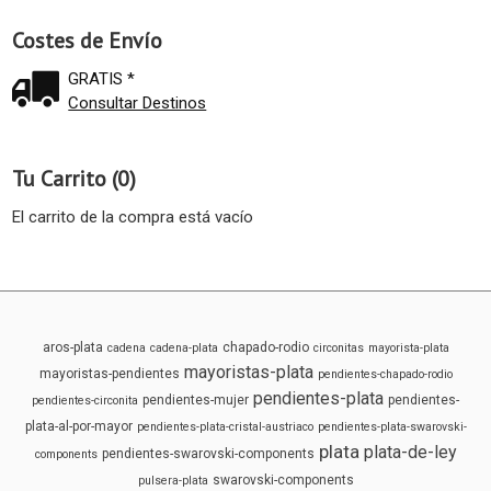
Costes de Envío
GRATIS *
Consultar Destinos
Tu Carrito (0)
El carrito de la compra está vacío
aros-plata
chapado-rodio
cadena
cadena-plata
circonitas
mayorista-plata
mayoristas-plata
mayoristas-pendientes
pendientes-chapado-rodio
pendientes-plata
pendientes-mujer
pendientes-
pendientes-circonita
plata-al-por-mayor
pendientes-plata-cristal-austriaco
pendientes-plata-swarovski-
plata
plata-de-ley
pendientes-swarovski-components
components
swarovski-components
pulsera-plata