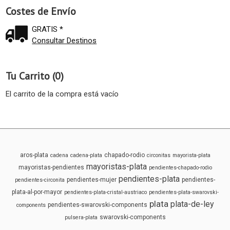
Costes de Envío
GRATIS *
Consultar Destinos
Tu Carrito (0)
El carrito de la compra está vacío
aros-plata
chapado-rodio
cadena
cadena-plata
circonitas
mayorista-plata
mayoristas-plata
mayoristas-pendientes
pendientes-chapado-rodio
pendientes-plata
pendientes-mujer
pendientes-
pendientes-circonita
plata-al-por-mayor
pendientes-plata-cristal-austriaco
pendientes-plata-swarovski-
plata
plata-de-ley
pendientes-swarovski-components
components
swarovski-components
pulsera-plata