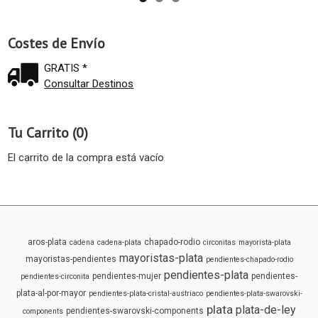
Costes de Envío
GRATIS *
Consultar Destinos
Tu Carrito (0)
El carrito de la compra está vacío
aros-plata
chapado-rodio
cadena
cadena-plata
circonitas
mayorista-plata
mayoristas-plata
mayoristas-pendientes
pendientes-chapado-rodio
pendientes-plata
pendientes-mujer
pendientes-
pendientes-circonita
plata-al-por-mayor
pendientes-plata-cristal-austriaco
pendientes-plata-swarovski-
plata
plata-de-ley
pendientes-swarovski-components
components