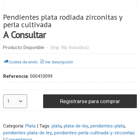
Pendientes plata rodiada zirconitas y
perla cultivada
A Consultar
Producto Disponible
-
(Imp. No Incluidos)
Costes de envío
Ver descripción
Referencia
:
000410099
Registrarse para comprar
Categoría:
Plata
|
Tags:
plata
plata-de-ley
pendientes-plata
pendientes-plata-de-ley
pendientes-perla-cultivada-y-zirconitas
|
Comentarios