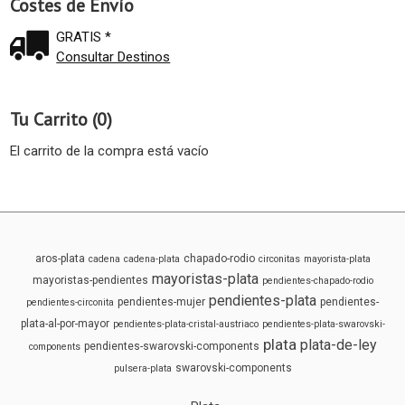
Costes de Envío
GRATIS *
Consultar Destinos
Tu Carrito (0)
El carrito de la compra está vacío
aros-plata
chapado-rodio
cadena
cadena-plata
circonitas
mayorista-plata
mayoristas-plata
mayoristas-pendientes
pendientes-chapado-rodio
pendientes-plata
pendientes-mujer
pendientes-
pendientes-circonita
plata-al-por-mayor
pendientes-plata-cristal-austriaco
pendientes-plata-swarovski-
plata
plata-de-ley
pendientes-swarovski-components
components
swarovski-components
pulsera-plata