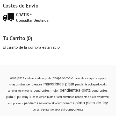
Costes de Envío
GRATIS *
Consultar Destinos
Tu Carrito (0)
El carrito de la compra está vacío
aros-plata
chapado-rodio
cadena
cadena-plata
circonitas
mayorista-plata
mayoristas-plata
mayoristas-pendientes
pendientes-chapado-rodio
pendientes-plata
pendientes-mujer
pendientes-
pendientes-circonita
plata-al-por-mayor
pendientes-plata-cristal-austriaco
pendientes-plata-swarovski-
plata
plata-de-ley
pendientes-swarovski-components
components
swarovski-components
pulsera-plata