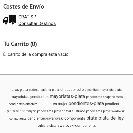
Costes de Envío
GRATIS *
Consultar Destinos
Tu Carrito (0)
El carrito de la compra está vacío
aros-plata
chapado-rodio
cadena
cadena-plata
circonitas
mayorista-plata
mayoristas-plata
mayoristas-pendientes
pendientes-chapado-rodio
pendientes-plata
pendientes-mujer
pendientes-
pendientes-circonita
plata-al-por-mayor
pendientes-plata-cristal-austriaco
pendientes-plata-swarovski-
plata
plata-de-ley
pendientes-swarovski-components
components
swarovski-components
pulsera-plata