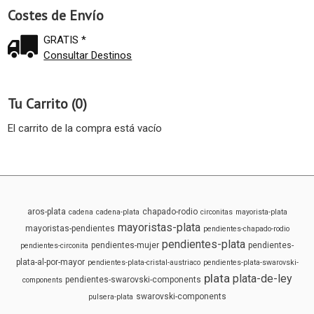
Costes de Envío
GRATIS *
Consultar Destinos
Tu Carrito (0)
El carrito de la compra está vacío
aros-plata
chapado-rodio
cadena
cadena-plata
circonitas
mayorista-plata
mayoristas-plata
mayoristas-pendientes
pendientes-chapado-rodio
pendientes-plata
pendientes-mujer
pendientes-
pendientes-circonita
plata-al-por-mayor
pendientes-plata-cristal-austriaco
pendientes-plata-swarovski-
plata
plata-de-ley
pendientes-swarovski-components
components
swarovski-components
pulsera-plata