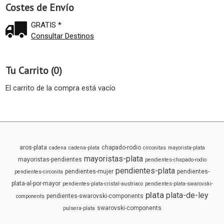
Costes de Envío
GRATIS *
Consultar Destinos
Tu Carrito (0)
El carrito de la compra está vacío
aros-plata
chapado-rodio
cadena
cadena-plata
circonitas
mayorista-plata
mayoristas-plata
mayoristas-pendientes
pendientes-chapado-rodio
pendientes-plata
pendientes-mujer
pendientes-
pendientes-circonita
plata-al-por-mayor
pendientes-plata-cristal-austriaco
pendientes-plata-swarovski-
plata
plata-de-ley
pendientes-swarovski-components
components
swarovski-components
pulsera-plata