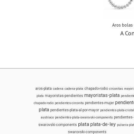
Aros bolas
A Con
aros-plata
chapado-rodio
cadena
cadena-plata
circonitas
mayori
mayoristas-plata
mayoristas-pendientes
plata
pendient
pendient
pendientes-mujer
chapado-rodio
pendientes-circonita
plata
pendientes-plata-al-por-mayor
pendientes-plata-cristal
pendientes-
austriaco
pendientes-plata-swarovski-components
plata
plata-de-ley
swarovski-components
pulsera-pla
swarovski-components