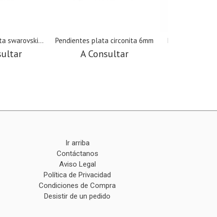
a swarovski...
Pendientes plata circonita 6mm
Pendientes pla
sultar
A Consultar
A Cons
Ir arriba
Contáctanos
Aviso Legal
Política de Privacidad
Condiciones de Compra
Desistir de un pedido