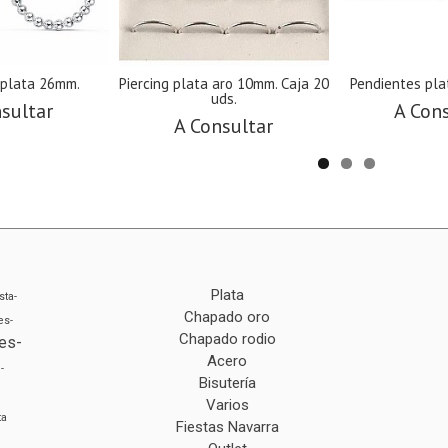
 plata 26mm.
Piercing plata aro 10mm. Caja 20
Pendientes plat
uds.
sultar
A Con
A Consultar
Plata
sta-
Chapado oro
es-
Chapado rodio
es-
Acero
-
Bisutería
Varios
ta
Fiestas Navarra