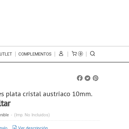
UTLET
COMPLEMENTOS
0
s plata cristal austriaco 10mm.
ltar
nible
-
(Imp. No Incluidos)
nvío
Ver descripción