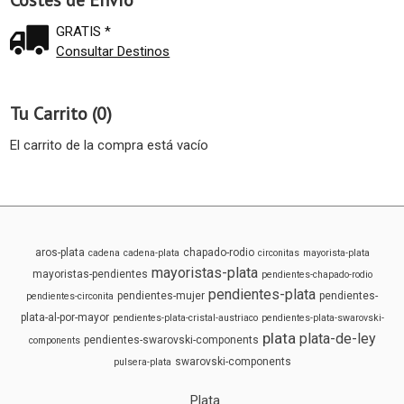
Costes de Envío
GRATIS *
Consultar Destinos
Tu Carrito (0)
El carrito de la compra está vacío
aros-plata
chapado-rodio
cadena
cadena-plata
circonitas
mayorista-plata
mayoristas-plata
mayoristas-pendientes
pendientes-chapado-rodio
pendientes-plata
pendientes-mujer
pendientes-
pendientes-circonita
plata-al-por-mayor
pendientes-plata-cristal-austriaco
pendientes-plata-swarovski-
plata
plata-de-ley
pendientes-swarovski-components
components
swarovski-components
pulsera-plata
Plata