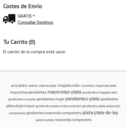
Costes de Envío
GRATIS *
Consultar Destinos
Tu Carrito (0)
El carrito de la compra está vacío
aros-plata
chapado-rodio
cadena
cadena-plata
circonitas
mayorista-plata
mayoristas-plata
mayoristas-pendientes
pendientes-chapado-rodio
pendientes-plata
pendientes-mujer
pendientes-
pendientes-circonita
plata-al-por-mayor
pendientes-plata-cristal-austriaco
pendientes-plata-swarovski-
plata
plata-de-ley
pendientes-swarovski-components
components
swarovski-components
pulsera-plata