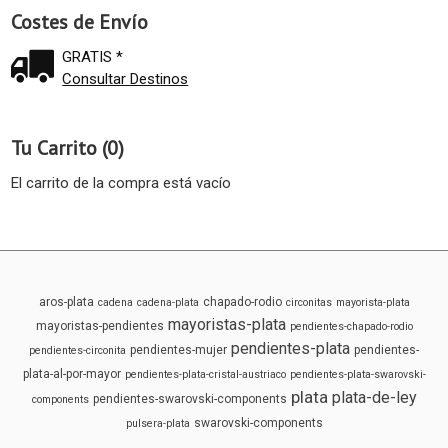
Costes de Envío
GRATIS *
Consultar Destinos
Tu Carrito (0)
El carrito de la compra está vacío
aros-plata
chapado-rodio
cadena
cadena-plata
circonitas
mayorista-plata
mayoristas-plata
mayoristas-pendientes
pendientes-chapado-rodio
pendientes-plata
pendientes-mujer
pendientes-
pendientes-circonita
plata-al-por-mayor
pendientes-plata-cristal-austriaco
pendientes-plata-swarovski-
plata
plata-de-ley
pendientes-swarovski-components
components
swarovski-components
pulsera-plata