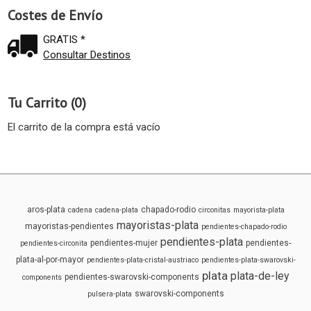
Costes de Envío
GRATIS *
Consultar Destinos
Tu Carrito (0)
El carrito de la compra está vacío
aros-plata
chapado-rodio
cadena
cadena-plata
circonitas
mayorista-plata
mayoristas-plata
mayoristas-pendientes
pendientes-chapado-rodio
pendientes-plata
pendientes-mujer
pendientes-
pendientes-circonita
plata-al-por-mayor
pendientes-plata-cristal-austriaco
pendientes-plata-swarovski-
plata
plata-de-ley
pendientes-swarovski-components
components
swarovski-components
pulsera-plata