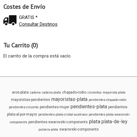
Costes de Envío
GRATIS *
Consultar Destinos
Tu Carrito (0)
El carrito de la compra está vacío
aros-plata
chapado-rodio
cadena
cadena-plata
circonitas
mayorista-plata
mayoristas-plata
mayoristas-pendientes
pendientes-chapado-rodio
pendientes-plata
pendientes-mujer
pendientes-
pendientes-circonita
plata-al-por-mayor
pendientes-plata-cristal-austriaco
pendientes-plata-swarovski-
plata
plata-de-ley
pendientes-swarovski-components
components
swarovski-components
pulsera-plata