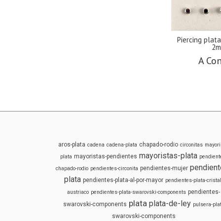
Piercing plata
2m
A Con
aros-plata
chapado-rodio
cadena
cadena-plata
circonitas
mayori
mayoristas-plata
mayoristas-pendientes
plata
pendient
pendient
pendientes-mujer
chapado-rodio
pendientes-circonita
plata
pendientes-plata-al-por-mayor
pendientes-plata-cristal
pendientes-
austriaco
pendientes-plata-swarovski-components
plata
plata-de-ley
swarovski-components
pulsera-pla
swarovski-components