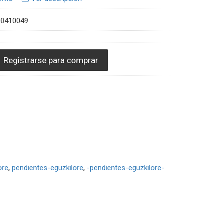
00410049
Registrarse para comprar
ore
pendientes-eguzkilore
-pendientes-eguzkilore-