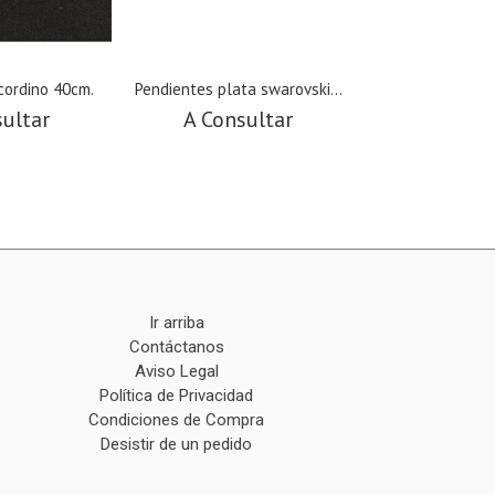
cordino 40cm.
Pendientes plata swarovski...
Pendientes pla
10m
sultar
A Consultar
A Cons
Ir arriba
Contáctanos
Aviso Legal
Política de Privacidad
Condiciones de Compra
Desistir de un pedido