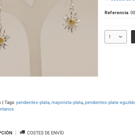
Referencia
:
0
a
|
Tags:
pendientes-plata
mayorista-plata
pendientes-plata-eguzkil
tarios
PCIÓN
COSTES DE ENVÍO