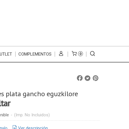
UTLET
COMPLEMENTOS
0
s plata gancho eguzkilore
ltar
nible
-
(Imp. No Incluidos)
nvío
Ver descripción