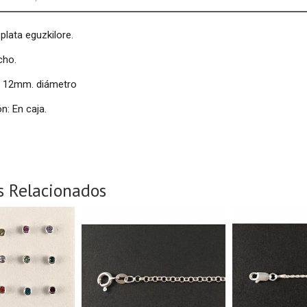
plata eguzkilore.
cho.
r: 12mm. diámetro
n: En caja.
s Relacionados