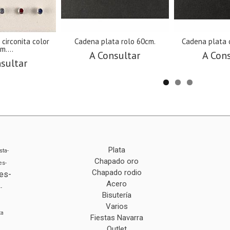
 circonita color
Cadena plata rolo 60cm.
Cadena plata 
m....
A Consultar
A Con
sultar
Plata
sta-
Chapado oro
es-
Chapado rodio
es-
Acero
-
Bisutería
Varios
ta
Fiestas Navarra
Outlet