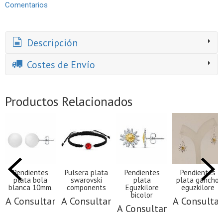
Comentarios
Descripción
Costes de Envío
Productos Relacionados
Pendientes
Pulsera plata
Pendientes
Pendientes
plata bola
swarovski
plata
plata gancho
blanca 10mm.
components
Eguzkilore
eguzkilore
bicolor
A Consultar
A Consultar
A Consultar
A Consultar