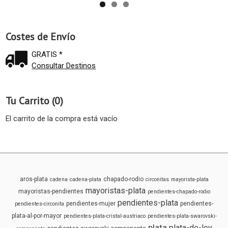
Costes de Envío
GRATIS *
Consultar Destinos
Tu Carrito (0)
El carrito de la compra está vacío
aros-plata
chapado-rodio
cadena
cadena-plata
circonitas
mayorista-plata
mayoristas-plata
mayoristas-pendientes
pendientes-chapado-rodio
pendientes-plata
pendientes-mujer
pendientes-
pendientes-circonita
plata-al-por-mayor
pendientes-plata-cristal-austriaco
pendientes-plata-swarovski-
plata
plata-de-ley