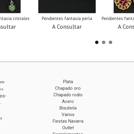
ntasía cristales
Pendientes fantasía perla
Pendientes fanta
sultar
A Consultar
A Con
Plata
sta-
Chapado oro
es-
Chapado rodio
es-
Acero
-
Bisutería
Varios
ta
Fiestas Navarra
Outlet