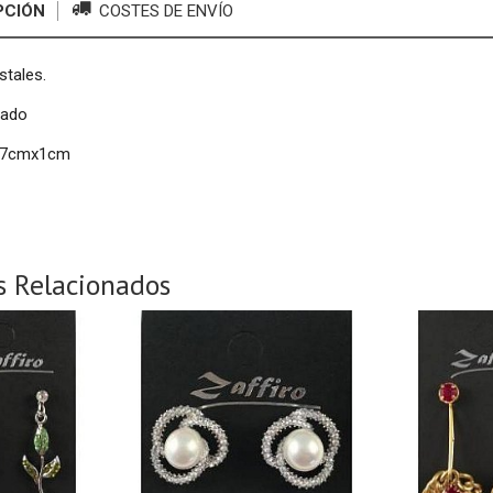
PCIÓN
COSTES DE ENVÍO
stales.
eado
+7cmx1cm
s Relacionados