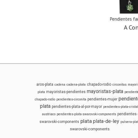
Pendientes fa
A Con
aros-plata
chapado-rodio
cadena
cadena-plata
circonitas
mayori
mayoristas-plata
mayoristas-pendientes
plata
pendient
pendient
pendientes-mujer
chapado-rodio
pendientes-circonita
plata
pendientes-plata-al-por-mayor
pendientes-plata-cristal
pendientes-
austriaco
pendientes-plata-swarovski-components
plata
plata-de-ley
swarovski-components
pulsera-pla
swarovski-components