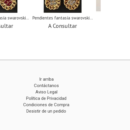
sía swarovski...
Pendientes fantasía swarovski...
Aros dorados
sultar
A Consultar
A Cons
Ir arriba
Contáctanos
Aviso Legal
Política de Privacidad
Condiciones de Compra
Desistir de un pedido