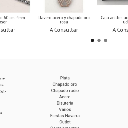
ro 60 cm. 4mm
llavero acero y chapado oro
Caja anillos a
osor
rosa
ud
sultar
A Consultar
A Con
Plata
sta-
Chapado oro
es-
Chapado rodio
es-
Acero
-
Bisutería
Varios
ta
Fiestas Navarra
Outlet