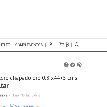
UTLET
COMPLEMENTOS
0
ero chapado oro 0.3 x44+5 cms
ltar
nible
-
(Imp. No Incluidos)
nvío
Ver descripción