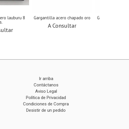
cero lauburu 8
Gargantilla acero chapado oro
Gargantilla acer
s.
A Consultar
A Cons
sultar
Ir arriba
Contáctanos
Aviso Legal
Política de Privacidad
Condiciones de Compra
Desistir de un pedido