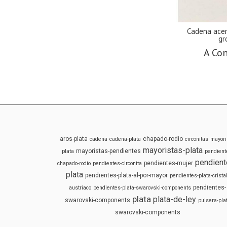
Cadena ace
gr
A Con
aros-plata
chapado-rodio
cadena
cadena-plata
circonitas
mayori
mayoristas-plata
mayoristas-pendientes
plata
pendient
pendient
pendientes-mujer
chapado-rodio
pendientes-circonita
plata
pendientes-plata-al-por-mayor
pendientes-plata-cristal
pendientes-
austriaco
pendientes-plata-swarovski-components
plata
plata-de-ley
swarovski-components
pulsera-pla
swarovski-components