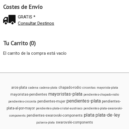
Costes de Envío
GRATIS *
Consultar Destinos
Tu Carrito (0)
El carrito de la compra está vacío
aros-plata
chapado-rodio
cadena
cadena-plata
circonitas
mayorista-plata
mayoristas-plata
mayoristas-pendientes
pendientes-chapado-rodio
pendientes-plata
pendientes-mujer
pendientes-
pendientes-circonita
plata-al-por-mayor
pendientes-plata-cristal-austriaco
pendientes-plata-swarovski-
plata
plata-de-ley
pendientes-swarovski-components
components
swarovski-components
pulsera-plata