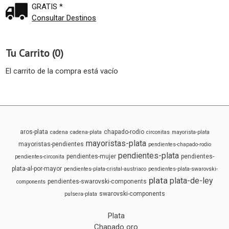
GRATIS *
Consultar Destinos
Tu Carrito (0)
El carrito de la compra está vacío
aros-plata
chapado-rodio
cadena
cadena-plata
circonitas
mayorista-plata
mayoristas-plata
mayoristas-pendientes
pendientes-chapado-rodio
pendientes-plata
pendientes-mujer
pendientes-
pendientes-circonita
plata-al-por-mayor
pendientes-plata-cristal-austriaco
pendientes-plata-swarovski-
plata
plata-de-ley
pendientes-swarovski-components
components
swarovski-components
pulsera-plata
Plata
Chapado oro